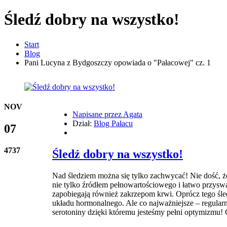
Śledź dobry na wszystko!
Start
Blog
Pani Lucyna z Bydgoszczy opowiada o "Pałacowej" cz. 1
NOV
Napisane przez
Agata
Dział:
Blog Pałacu
07
4737
Śledź dobry na wszystko!
Nad śledziem można się tylko zachwycać! Nie dość, że j
nie tylko źródłem pełnowartościowego i łatwo przysw
zapobiegają również zakrzepom krwi. Oprócz tego śle
układu hormonalnego. Ale co najważniejsze – regularn
serotoniny dzięki któremu jesteśmy pełni optymizmu! C