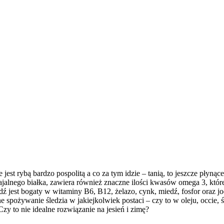
est rybą bardzo pospolitą a co za tym idzie – tanią, to jeszcze płynąc
ajalnego białka, zawiera również znaczne ilości kwasów omega 3, kt
dź jest bogaty w witaminy B6, B12, żelazo, cynk, miedź, fosfor oraz
e spożywanie śledzia w jakiejkolwiek postaci – czy to w oleju, occie,
zy to nie idealne rozwiązanie na jesień i zimę?