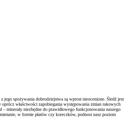
e z jego spożywania dobrodziejstwa są wprost nieocenione. Śledź jest
óre oprócz właściwości zapobiegania występowania zmian rakowych
 jod – minerały niezbędne do prawidłowego funkcjonowania naszego
 śmietanie, w formie płatów czy koreczków, podnosi nasz poziom