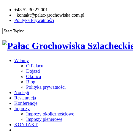
+48 52 30 27 001
kontakt@palac-grochowiska.com.pl
Polityka Prywatności
Witamy
O Pałacu
Dojazd
Okolica
Blog
Polityka prywatności
Noclegi
Restauracja
Konferencje
Imprezy
Imprezy okolicznościowe
Imprezy plenerowe
KONTAKT